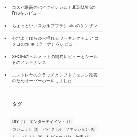
コスパ最高のバイクインカム！JESIMAIKの
R16をレビュー
ちょっといいスカルプブラシ ukaのケンザン
心地よくゆらゆら揺れるワーキングチェア コ
クヨのcuna（クーナ）をレビュー
SHOEIのヘルメットの簡易レビューとシール
ドのメンテナンス
エストレヤのクラッチとシフトチェンジ改善
のためオーバーホールしました
タグ
DIY
(1)
エンターテイメント
(1)
ガジェット
(3)
バイク
(5)
ファッション
(6)
ミニマリスト
(8)
レビュー
(16)
仕事
(1)